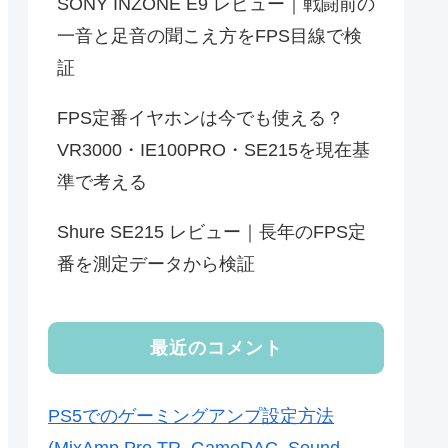
SONY INZONE E9 レビュー｜戦闘前の
一音と足音の聞こえ方をFPS目線で検
証
FPS定番イヤホンは今でも使える？
VR3000・IE100PRO・SE215を現在基
準で考える
Shure SE215 レビュー｜長年のFPS定
番を測定データから検証
最近のコメント
PS5でのゲーミングアンプ設定方法
(MixAmp Pro TR, GameDAC, Sound