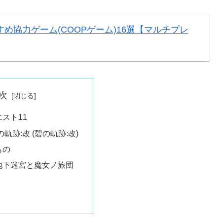
め協力ゲーム(COOPゲーム)16選【マルチプレ
次
スト11
軌跡:改 (碧の軌跡:改)
もの
地下迷宮と魔女ノ旅団