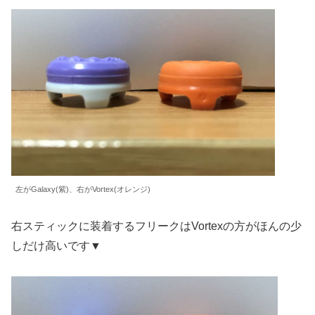
左がGalaxy(紫)、右がVortex(オレンジ)
右スティックに装着するフリークはVortexの方がほんの少
しだけ高いです▼