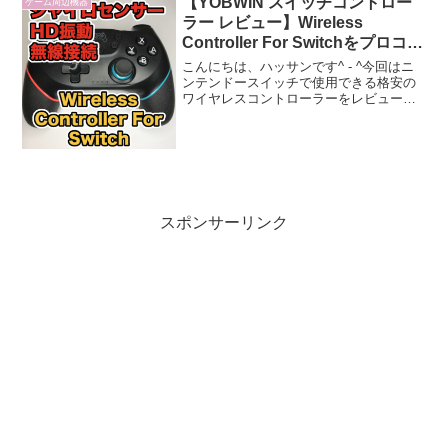
【YOBWIN スイッチコントロー
ゲーム周辺機器
ラー レビュー】Wireless
Controller For Switchをプロコン
と比較してみました！
こんにちは、ハッサンです^ - ^今回はニ
ンテンドースイッチで使用できる格安の
ワイヤレスコントローラーをレビューし
ていきます。任天堂公式のプロコントロ
ーラーより、かなりお安く購入できるの
で、学生さんやお子様のプレゼントに最
適です。ニンテンド...
スポンサーリンク