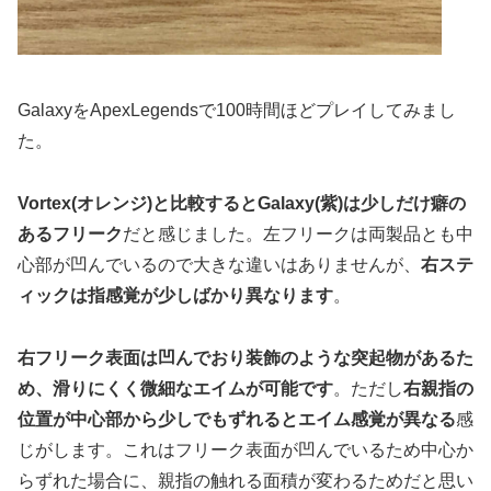
GalaxyをApexLegendsで100時間ほどプレイしてみまし
た。
Vortex(オレンジ)と比較するとGalaxy(紫)は少しだけ癖の
あるフリーク
だと感じました。左フリークは両製品とも中
心部が凹んでいるので大きな違いはありませんが、
右ステ
ィックは指感覚が少しばかり異なります
。
右フリーク表面は凹んでおり装飾のような突起物があるた
め、滑りにくく微細なエイムが可能です
。ただし
右親指の
位置が中心部から少しでもずれるとエイム感覚が異なる
感
じがします。これはフリーク表面が凹んでいるため中心か
らずれた場合に、親指の触れる面積が変わるためだと思い