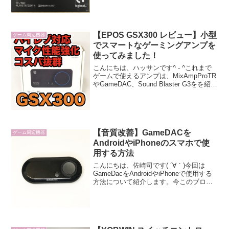
【EPOS GSX300 レビュー】小型
ゲーム周辺機器
でスマートなゲーミングアンプを
使ってみました！
こんにちは、ハッサンです^ - ^これまで
ゲームで使えるアンプは、MixAmpProTR
やGameDAC、Sound Blaster G3をを紹介
しました。今回はEPOS | Sennheiser の
GSX300をレビューしていきます。アン...
【音質改善】GameDACを
ゲーム周辺機器
AndroidやiPhoneのスマホで使
用する方法
こんにちは、佐崎司です( ´∀｀)今回は
GameDacをAndroidやiPhoneで使用する
方法について紹介します。今このブログ
を見ている方の多くは、既に
『GameDAC』というものについてはご
存じかと思います。通常GameDACは、
FP...