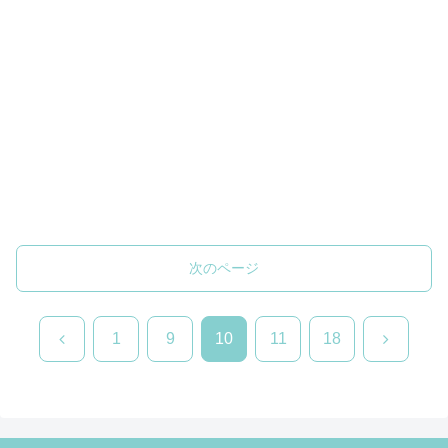
次のページ
前
次
1
9
10
11
18
へ
へ