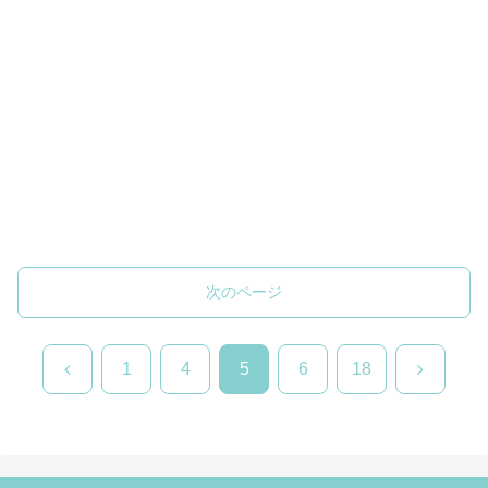
次のページ
前
次
1
4
5
6
18
へ
へ