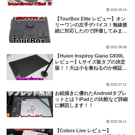
2022.09.14
【TourBox Elite レビュー】オン
リーワンの左手デバイス！無線接
続に対応したので評価してみまし
た！
2022.08.08
【Huion Inspiroy Giano G930L
レビュー】Lサイズ板タブの決定
版！！大は小を兼ねるのか検証し
ました！
2022.07.12
お絵描きに優れたAndroidタブレ
ットとは？iPadとの比較など詳細
に解説します！！
2022.06.11
【Colors Live レビュー】