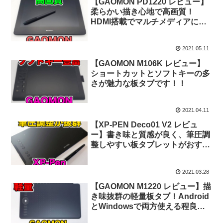
【GAOMON PD1220 レビュー】
柔らかい描き心地で高画質！
HDMI搭載でマルチメディアに使
える液タブです！
2021.05.11
【GAOMON M106K レビュー】
ショートカットとソフトキーの多
さが魅力な板タブです！！
2021.04.11
【XP-PEN Deco01 V2 レビュ
ー】書き味と質感が良く、筆圧調
整しやすい板タブレットがおすす
めです！
2021.03.28
【GAOMON M1220 レビュー】描
き味抜群の軽量板タブ！Android
とWindowsで両方使える程良い
サイズが良い感じ！