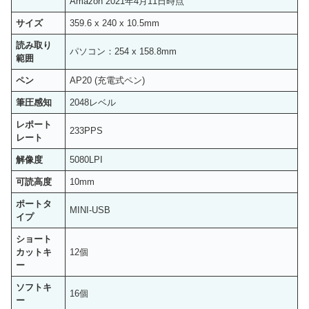
Amazon 2021年4月11日時点
サイズ
359.6 x 240 x 10.5mm
読み取り
パソコン：254 x 158.8mm
範囲
ペン
AP20 (充電式ペン)
筆圧感知
2048レベル
レポート
233PPS
レート
解像度
5080LPI
可読高度
10mm
ポートタ
MINI-USB
イプ
ショート
カットキ
12個
ー
ソフトキ
16個
ー