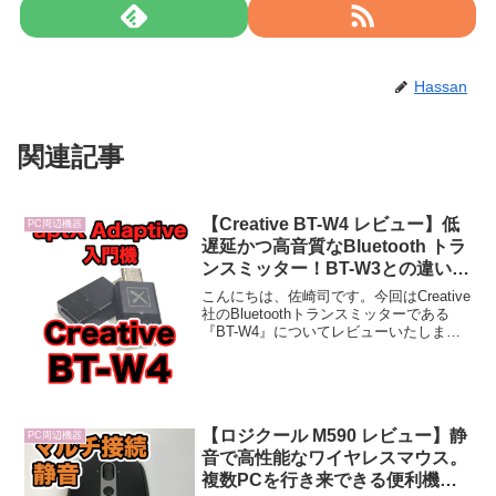
Hassan
関連記事
【Creative BT-W4 レビュー】低
PC周辺機器
遅延かつ高音質なBluetooth トラ
ンスミッター！BT-W3との違いも
検証しました！！
こんにちは、佐崎司です。今回はCreative
社のBluetoothトランスミッターである
『BT-W4』についてレビューいたしま
す。「トランスミッター？ なんじゃそ
れ？」という方へ簡潔に説明すると「ゲ
ーム機やスマホ・タブレット・パソコン
で『...
【ロジクール M590 レビュー】静
PC周辺機器
音で高性能なワイヤレスマウス。
複数PCを行き来できる便利機能