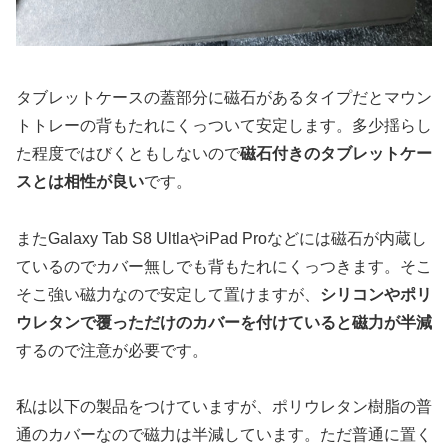
タブレットケースの蓋部分に磁石があるタイプだとマウン
トトレーの背もたれにくっついて安定します。多少揺らし
た程度ではびくともしないので
磁石付きのタブレットケー
スとは相性が良い
です。
またGalaxy Tab S8 UltlaやiPad Proなどには磁石が内蔵し
ているのでカバー無しでも背もたれにくっつきます。そこ
そこ強い磁力なので安定して置けますが、
シリコンやポリ
ウレタンで覆っただけのカバーを付けていると磁力が半減
するので注意が必要です。
私は以下の製品をつけていますが、ポリウレタン樹脂の普
通のカバーなので磁力は半減しています。ただ普通に置く