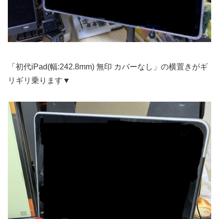
「初代iPad(幅:242.8mm) 無印 カバーなし」の横置きがギ
リギリ乗ります▼