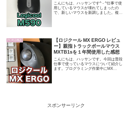
を搭載！
こんにちは、ハッサンです^ - ^仕事で使
用しているマウスが壊れてしまったの
で、新しいマウスを新調しました。複数
PCで作業するため、一つのマウスで2台
接続できるマウスを探したところ、
LogicoolのM590にたどり着きました。お
手頃価格で...
【ロジクール MX ERGO レビュ
PC周辺機器
ー】親指トラックボールマウス
MXTB1sを１年間使用した感想
こんにちは、ハッサンです。今回は普段
仕事で使っているマウスについて紹介し
ます。プログラミング作業中にMX
ERGOとM590というロジクールマウスを
併用して作業しています。今までトラッ
クボールマウスを使用した経験がなく、
購入してから1年ほど...
スポンサーリンク