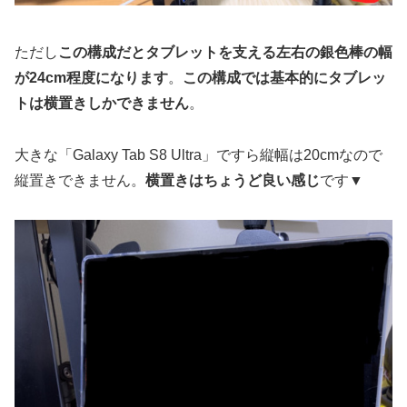
ただし
この構成だとタブレットを支える左右の銀色棒の幅
が24cm程度になります
。
この構成では基本的にタブレッ
トは横置きしかできません
。
大きな「Galaxy Tab S8 Ultra」ですら縦幅は20cmなので
縦置きできません。
横置きはちょうど良い感じ
です▼