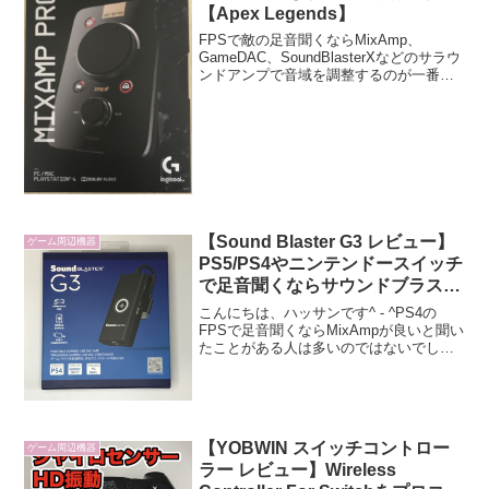
【Apex Legends】
FPSで敵の足音聞くならMixAmp、
GameDAC、SoundBlasterXなどのサラウ
ンドアンプで音域を調整するのが一番で
す。新型MixAmpが発売されたのに旧型
MixAmpをあえて購入した訳を記載してい
きます。サウンドブラスターG3...
【Sound Blaster G3 レビュー】
ゲーム周辺機器
PS5/PS4やニンテンドースイッチ
で足音聞くならサウンドブラスタ
ーG3がコスパ良くておすすめで
こんにちは、ハッサンです^ - ^PS4の
す！
FPSで足音聞くならMixAmpが良いと聞い
たことがある人は多いのではないでしょ
うか？今回紹介するサウンドブラスター
G3はMixAmpと同じく音質を調整して足
音を強調してくれるデバイス(機器)にな
り...
【YOBWIN スイッチコントロー
ゲーム周辺機器
ラー レビュー】Wireless