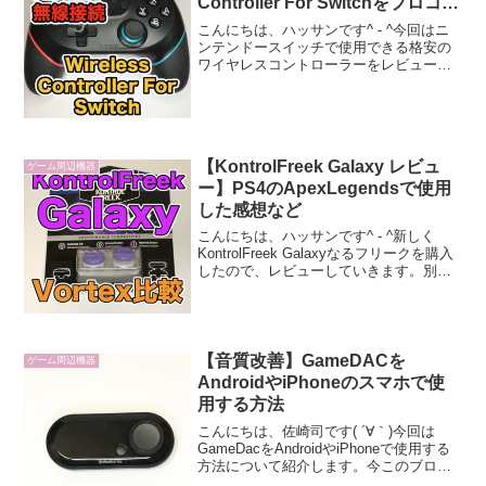
Controller For Switchをプロコン
と比較してみました！
こんにちは、ハッサンです^ - ^今回はニ
ンテンドースイッチで使用できる格安の
ワイヤレスコントローラーをレビューし
ていきます。任天堂公式のプロコントロ
ーラーより、かなりお安く購入できるの
で、学生さんやお子様のプレゼントに最
適です。ニンテンド...
【KontrolFreek Galaxy レビュ
ゲーム周辺機器
ー】PS4のApexLegendsで使用
した感想など
こんにちは、ハッサンです^ - ^新しく
KontrolFreek Galaxyなるフリークを購入
したので、レビューしていきます。別の
類似製品であるFPS Freek Vortexとの比
較や良い点、悪い点などを書いていま
す。FPS Freek...
【音質改善】GameDACを
ゲーム周辺機器
AndroidやiPhoneのスマホで使
用する方法
こんにちは、佐崎司です( ´∀｀)今回は
GameDacをAndroidやiPhoneで使用する
方法について紹介します。今このブログ
を見ている方の多くは、既に