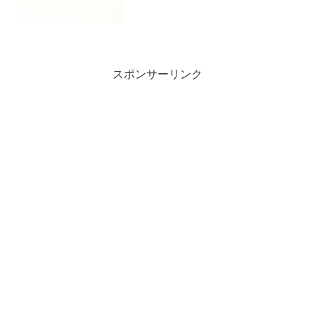
『GameDAC』というものについてはご
存じかと思います。通常GameDACは、
FP...
スポンサーリンク